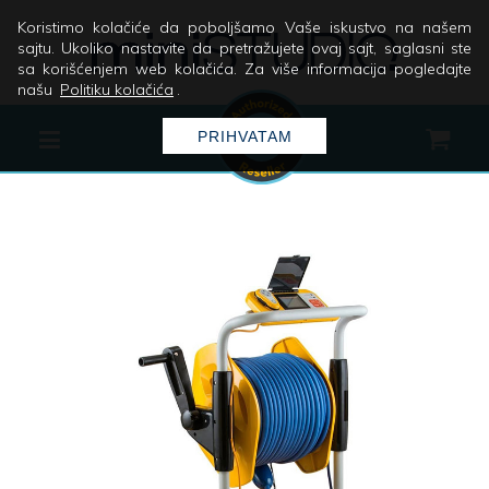
Koristimo kolačiće da poboljšamo Vaše iskustvo na našem
sajtu. Ukoliko nastavite da pretražujete ovaj sajt, saglasni ste
sa korišćenjem web kolačića. Za više informacija pogledajte
našu
Politiku kolačića
.
PRIHVATAM