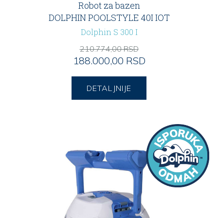
Robot za bazen
DOLPHIN POOLSTYLE 40I IOT
Dolphin S 300 I
210.774,00 RSD
188.000,00 RSD
DETALJNIJE