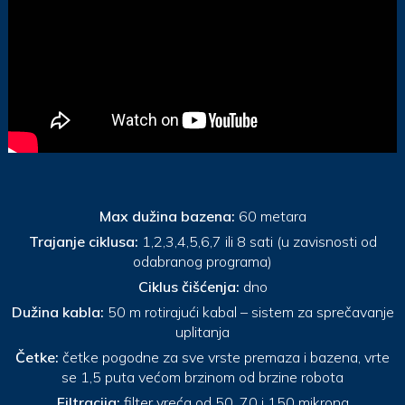
Max dužina bazena:
60 metara
Trajanje ciklusa:
1,2,3,4,5,6,7 ili 8 sati (u zavisnosti od
odabranog programa)
Ciklus čišćenja:
dno
Dužina kabla:
50 m rotirajući kabal – sistem za sprečavanje
uplitanja
Četke:
četke pogodne za sve vrste premaza i bazena, vrte
se 1,5 puta većom brzinom od brzine robota
Filtracija:
filter vreća od 50, 70 i 150 mikrona