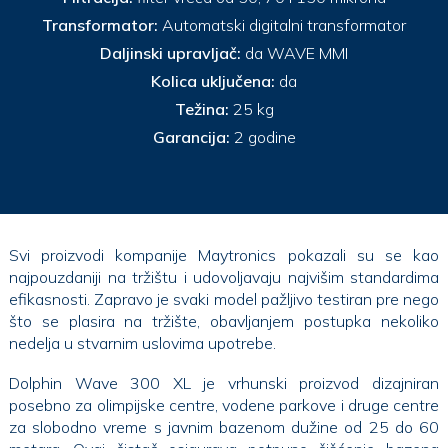
Transformator:
Automatski digitalni transformator
Daljinski upravljač:
da WAVE MMI
Kolica uključena:
da
Težina:
25 kg
Garancija:
2 godine
Svi proizvodi kompanije Maytronics pokazali su se kao
najpouzdaniji na tržištu i udovoljavaju najvišim standardima
efikasnosti. Zapravo je svaki model pažljivo testiran pre nego
što se plasira na tržište, obavljanjem postupka nekoliko
nedelja u stvarnim uslovima upotrebe.
Dolphin Wave 300 XL je vrhunski proizvod dizajniran
posebno za olimpijske centre, vodene parkove i druge centre
za slobodno vreme s javnim bazenom dužine od 25 do 60