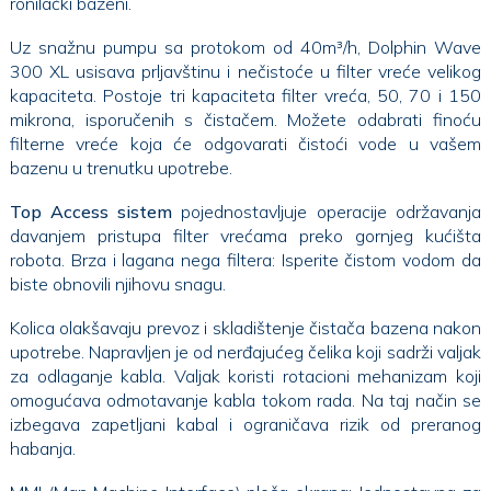
ronilački bazeni.
Uz snažnu pumpu sa protokom od 40m³/h, Dolphin Wave
300 XL usisava prljavštinu i nečistoće u filter vreće velikog
kapaciteta. Postoje tri kapaciteta filter vreća, 50, 70 i 150
mikrona, isporučenih s čistačem. Možete odabrati finoću
filterne vreće koja će odgovarati čistoći vode u vašem
bazenu u trenutku upotrebe.
Top Access sistem
pojednostavljuje operacije održavanja
davanjem pristupa filter vrećama preko gornjeg kućišta
robota. Brza i lagana nega filtera: Isperite čistom vodom da
biste obnovili njihovu snagu.
Kolica olakšavaju prevoz i skladištenje čistača bazena nakon
upotrebe. Napravljen je od nerđajućeg čelika koji sadrži valjak
za odlaganje kabla. Valjak koristi rotacioni mehanizam koji
omogućava odmotavanje kabla tokom rada. Na taj način se
izbegava zapetljani kabal i ograničava rizik od preranog
habanja.