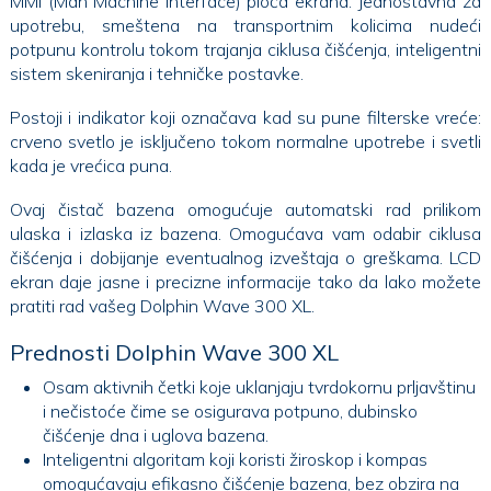
MMI (Man Machine Interface) ploča ekrana: Jednostavna za
upotrebu, smeštena na transportnim kolicima nudeći
potpunu kontrolu tokom trajanja ciklusa čišćenja, inteligentni
sistem skeniranja i tehničke postavke.
Postoji i indikator koji označava kad su pune filterske vreće:
crveno svetlo je isključeno tokom normalne upotrebe i svetli
kada je vrećica puna.
Ovaj čistač bazena omogućuje automatski rad prilikom
ulaska i izlaska iz bazena. Omogućava vam odabir ciklusa
čišćenja i dobijanje eventualnog izveštaja o greškama. LCD
ekran daje jasne i precizne informacije tako da lako možete
pratiti rad vašeg Dolphin Wave 300 XL.
Prednosti Dolphin Wave 300 XL
Osam aktivnih četki koje uklanjaju tvrdokornu prljavštinu
i nečistoće čime se osigurava potpuno, dubinsko
čišćenje dna i uglova bazena.
Inteligentni algoritam koji koristi žiroskop i kompas
omogućavaju efikasno čišćenje bazena, bez obzira na