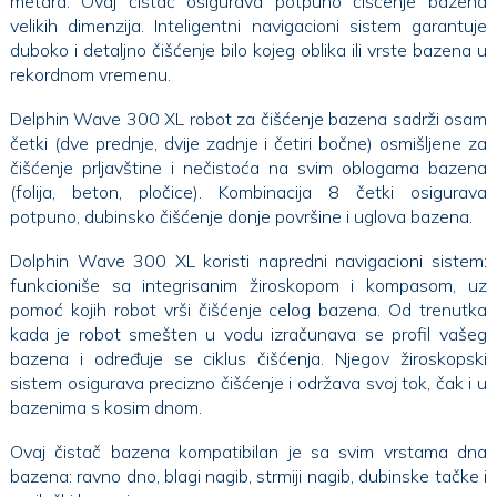
metara. Ovaj čistač osigurava potpuno čišćenje bazena
velikih dimenzija. Inteligentni navigacioni sistem garantuje
duboko i detaljno čišćenje bilo kojeg oblika ili vrste bazena u
rekordnom vremenu.
Delphin Wave 300 XL robot za čišćenje bazena sadrži osam
četki (dve prednje, dvije zadnje i četiri bočne) osmišljene za
čišćenje prljavštine i nečistoća na svim oblogama bazena
(folija, beton, pločice). Kombinacija 8 četki osigurava
potpuno, dubinsko čišćenje donje površine i uglova bazena.
Dolphin Wave 300 XL koristi napredni navigacioni sistem:
funkcioniše sa integrisanim žiroskopom i kompasom, uz
pomoć kojih robot vrši čišćenje celog bazena. Od trenutka
kada je robot smešten u vodu izračunava se profil vašeg
bazena i određuje se ciklus čišćenja. Njegov žiroskopski
sistem osigurava precizno čišćenje i održava svoj tok, čak i u
bazenima s kosim dnom.
Ovaj čistač bazena kompatibilan je sa svim vrstama dna
bazena: ravno dno, blagi nagib, strmiji nagib, dubinske tačke i