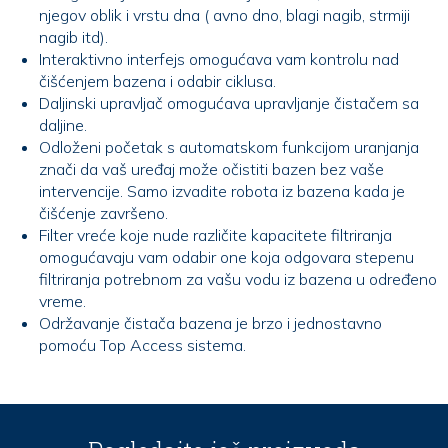
njegov oblik i vrstu dna ( avno dno, blagi nagib, strmiji
nagib itd).
Interaktivno interfejs omogućava vam kontrolu nad
čišćenjem bazena i odabir ciklusa.
Daljinski upravljač omogućava upravljanje čistačem sa
daljine.
Odloženi početak s automatskom funkcijom uranjanja
znači da vaš uređaj može očistiti bazen bez vaše
intervencije. Samo izvadite robota iz bazena kada je
čišćenje završeno.
Filter vreće koje nude različite kapacitete filtriranja
omogućavaju vam odabir one koja odgovara stepenu
filtriranja potrebnom za vašu vodu iz bazena u određeno
vreme.
Održavanje čistača bazena je brzo i jednostavno
pomoću Top Access sistema.