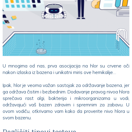
U mnogima od nas, prva asocijacija na hlor su crvene oči
nakon izlaska iz bazena i unikatni miris ove hemikalije…
Ipak, hlor je veoma važan sastojak za održavanje bazena, jer
ga održava čistim i bezbednim. Dodavanje pravog nivoa hlora
sprečava rast algi, bakterija i mikroorganizama u vodi,
održavajući vaš bazen zdravim i spremnim za zabavu. U
ovom vodiču, otkrivamo vam kako da proverite nivo hlora u
svom bazenu.