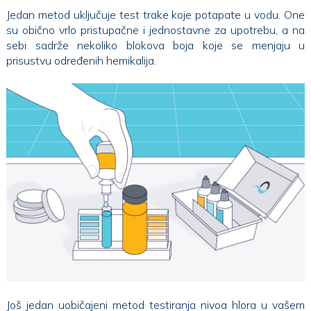
Jedan metod uključuje test trake koje potapate u vodu. One
su obično vrlo pristupačne i jednostavne za upotrebu, a na
sebi sadrže nekoliko blokova boja koje se menjaju u
prisustvu određenih hemikalija.
Još jedan uobičajeni metod testiranja nivoa hlora u vašem