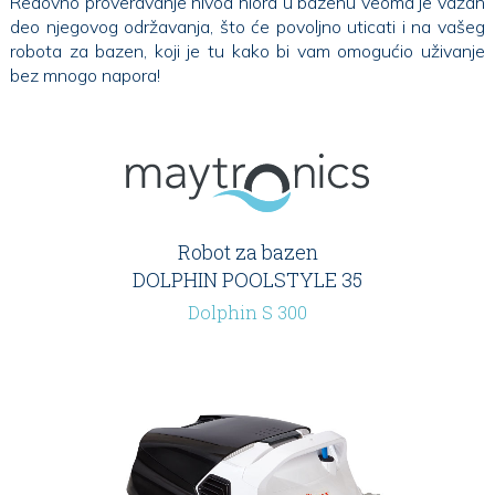
Redovno proveravanje nivoa hlora u bazenu veoma je važan
deo njegovog održavanja, što će povoljno uticati i na vašeg
robota za bazen, koji je tu kako bi vam omogućio uživanje
bez mnogo napora!
Robot za bazen
DOLPHIN POOLSTYLE 35
Dolphin S 300