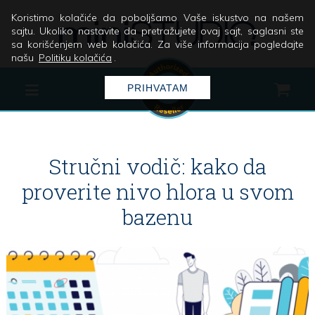
Koristimo kolačiće da poboljšamo Vaše iskustvo na našem
sajtu. Ukoliko nastavite da pretražujete ovaj sajt, saglasni ste
sa korišćenjem web kolačića. Za više informacija pogledajte
našu
Politiku kolačića
.
PRIHVATAM
Stručni vodič: kako da
proverite nivo hlora u svom
bazenu