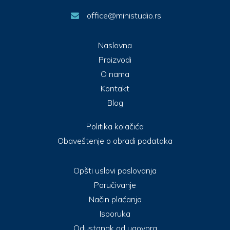
office@ministudio.rs
Naslovna
Proizvodi
O nama
Kontakt
Blog
Politika kolačića
Obaveštenje o obradi podataka
Opšti uslovi poslovanja
Poručivanje
Način plaćanja
Isporuka
Odustanak od ugovora