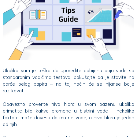
Ukoliko vam je teško da uporedite dobijenu boju vode sa
standardnim vodičima testova, pokušajte da je stavite na
parče belog papira – na taj način će se nijanse bolje
razlikovati.
Obavezno proverite nivo hlora u svom bazenu ukoliko
primetite bilo kakve promene u bistrini vode – nekoliko
faktora može dovesti do mutne vode, a nivo hlora je jedan
od njih.