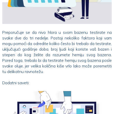
Preporučuje se da nivo hlora u svom bazenu testirate na
svake dve do tri nedelje. Postoji nekoliko faktora koji vam
mogu pomoći da odredite koliko često bi trebalo da testirate,
uključujući godišnje doba, broj ljudi koji koriste vaš bazen i
stepen do kog želite da razumete hemiju svog bazena.
Pored toga, trebalo bi da testirate hemiju svog bazena posle
svake oluje, jer velika količina kiše vrlo lako može poremetiti
tu delikatnu ravnotežu.
Dodatni saveti: