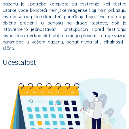
bazenu je upotreba kompleta za testiranje, koji testira
uzorke vode koristeći hemijske reagense koji nam prikazuju
nivo prisutnog hlora koristeći poređenje boja. Ovaj metod je
obično precizniji u odnosu na druge testove, dok je
istovremeno jednostavan i pristupačan. Pored testiranja
nivoa hlora, ovi kompleti oblično mogu proveriti i druge važne
parametre u vašem bazenu, poput nivoa pH, alkalnosti i
slično.
Učestalost