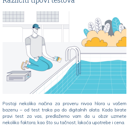
Različiti tipovi testova
Postoji nekoliko načina za proveru nivoa hlora u vašem
bazenu – od test traka pa do digitalnih alata. Kada birate
pravi test za vas, predlažemo vam da u obzir uzmete
nekoliko faktora, kao što su tačnost, lakoća upotrebe i cena.