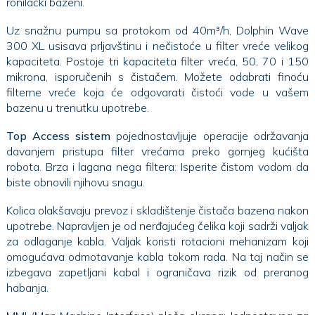
ronilački bazeni.
Uz snažnu pumpu sa protokom od 40m³/h, Dolphin Wave
300 XL usisava prljavštinu i nečistoće u filter vreće velikog
kapaciteta. Postoje tri kapaciteta filter vreća, 50, 70 i 150
mikrona, isporučenih s čistačem. Možete odabrati finoću
filterne vreće koja će odgovarati čistoći vode u vašem
bazenu u trenutku upotrebe.
Top Access sistem
pojednostavljuje operacije održavanja
davanjem pristupa filter vrećama preko gornjeg kućišta
robota. Brza i lagana nega filtera: Isperite čistom vodom da
biste obnovili njihovu snagu.
Kolica olakšavaju prevoz i skladištenje čistača bazena nakon
upotrebe. Napravljen je od nerđajućeg čelika koji sadrži valjak
za odlaganje kabla. Valjak koristi rotacioni mehanizam koji
omogućava odmotavanje kabla tokom rada. Na taj način se
izbegava zapetljani kabal i ograničava rizik od preranog
habanja.