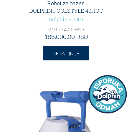
Robot za bazen
DOLPHIN POOLSTYLE 40I IOT
Dolphin S 300 I
210.774,00 RSD
188.000,00 RSD
DETALJNIJE