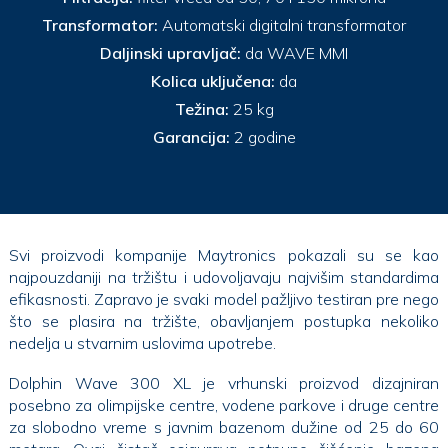
Transformator:
Automatski digitalni transformator
Daljinski upravljač:
da WAVE MMI
Kolica uključena:
da
Težina:
25 kg
Garancija:
2 godine
Svi proizvodi kompanije Maytronics pokazali su se kao
najpouzdaniji na tržištu i udovoljavaju najvišim standardima
efikasnosti. Zapravo je svaki model pažljivo testiran pre nego
što se plasira na tržište, obavljanjem postupka nekoliko
nedelja u stvarnim uslovima upotrebe.
Dolphin Wave 300 XL je vrhunski proizvod dizajniran
posebno za olimpijske centre, vodene parkove i druge centre
za slobodno vreme s javnim bazenom dužine od 25 do 60