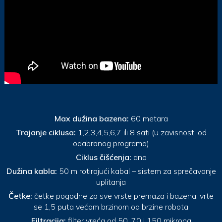
Max dužina bazena:
60 metara
Trajanje ciklusa:
1,2,3,4,5,6,7 ili 8 sati (u zavisnosti od
odabranog programa)
Ciklus čišćenja:
dno
Dužina kabla:
50 m rotirajući kabal – sistem za sprečavanje
uplitanja
Četke:
četke pogodne za sve vrste premaza i bazena, vrte
se 1,5 puta većom brzinom od brzine robota
Filtracija:
filter vreća od 50, 70 i 150 mikrona