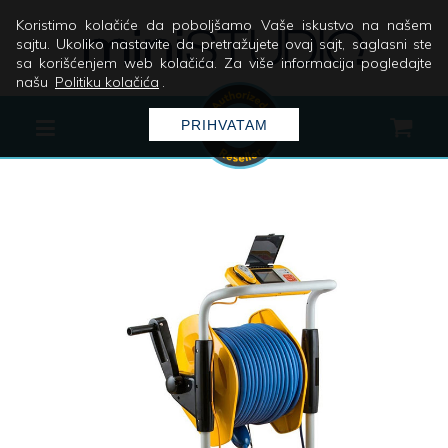
Koristimo kolačiće da poboljšamo Vaše iskustvo na našem
sajtu. Ukoliko nastavite da pretražujete ovaj sajt, saglasni ste
sa korišćenjem web kolačića. Za više informacija pogledajte
našu
Politiku kolačića
.
PRIHVATAM