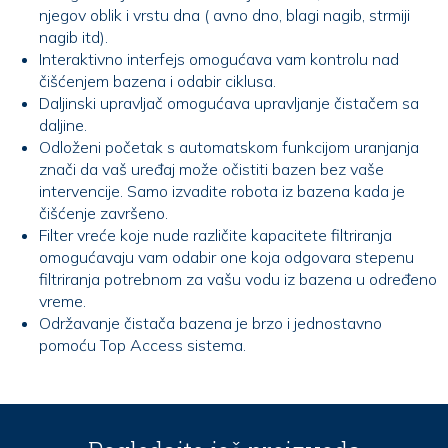
njegov oblik i vrstu dna ( avno dno, blagi nagib, strmiji
nagib itd).
Interaktivno interfejs omogućava vam kontrolu nad
čišćenjem bazena i odabir ciklusa.
Daljinski upravljač omogućava upravljanje čistačem sa
daljine.
Odloženi početak s automatskom funkcijom uranjanja
znači da vaš uređaj može očistiti bazen bez vaše
intervencije. Samo izvadite robota iz bazena kada je
čišćenje završeno.
Filter vreće koje nude različite kapacitete filtriranja
omogućavaju vam odabir one koja odgovara stepenu
filtriranja potrebnom za vašu vodu iz bazena u određeno
vreme.
Održavanje čistača bazena je brzo i jednostavno
pomoću Top Access sistema.