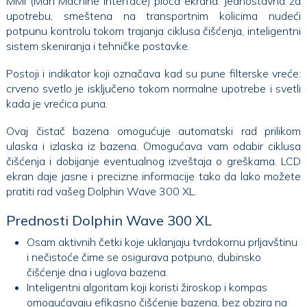
MMI (Man Machine Interface) ploča ekrana: Jednostavna za
upotrebu, smeštena na transportnim kolicima nudeći
potpunu kontrolu tokom trajanja ciklusa čišćenja, inteligentni
sistem skeniranja i tehničke postavke.
Postoji i indikator koji označava kad su pune filterske vreće:
crveno svetlo je isključeno tokom normalne upotrebe i svetli
kada je vrećica puna.
Ovaj čistač bazena omogućuje automatski rad prilikom
ulaska i izlaska iz bazena. Omogućava vam odabir ciklusa
čišćenja i dobijanje eventualnog izveštaja o greškama. LCD
ekran daje jasne i precizne informacije tako da lako možete
pratiti rad vašeg Dolphin Wave 300 XL.
Prednosti Dolphin Wave 300 XL
Osam aktivnih četki koje uklanjaju tvrdokornu prljavštinu
i nečistoće čime se osigurava potpuno, dubinsko
čišćenje dna i uglova bazena.
Inteligentni algoritam koji koristi žiroskop i kompas
omogućavaju efikasno čišćenje bazena, bez obzira na