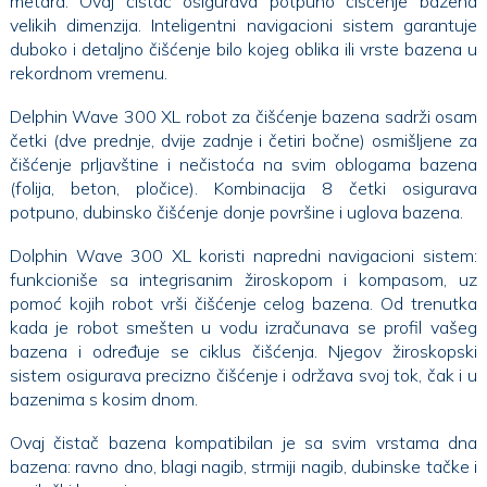
metara. Ovaj čistač osigurava potpuno čišćenje bazena
velikih dimenzija. Inteligentni navigacioni sistem garantuje
duboko i detaljno čišćenje bilo kojeg oblika ili vrste bazena u
rekordnom vremenu.
Delphin Wave 300 XL robot za čišćenje bazena sadrži osam
četki (dve prednje, dvije zadnje i četiri bočne) osmišljene za
čišćenje prljavštine i nečistoća na svim oblogama bazena
(folija, beton, pločice). Kombinacija 8 četki osigurava
potpuno, dubinsko čišćenje donje površine i uglova bazena.
Dolphin Wave 300 XL koristi napredni navigacioni sistem:
funkcioniše sa integrisanim žiroskopom i kompasom, uz
pomoć kojih robot vrši čišćenje celog bazena. Od trenutka
kada je robot smešten u vodu izračunava se profil vašeg
bazena i određuje se ciklus čišćenja. Njegov žiroskopski
sistem osigurava precizno čišćenje i održava svoj tok, čak i u
bazenima s kosim dnom.
Ovaj čistač bazena kompatibilan je sa svim vrstama dna
bazena: ravno dno, blagi nagib, strmiji nagib, dubinske tačke i