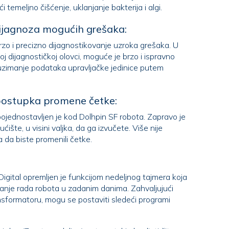
matične četke omogućujući temeljno čišćenje, uklanjanje bakterija i algi.
ijagnoza mogućih grešaka:
o i precizno dijagnostikovanje uzroka grešaka. U
spravno
aka upravljačke jedinice putem
postupka promene četke:
jednostavljen je kod Dolhpin SF robota. Zapravo je
a da biste promenili četke.
igital opremljen je funkcijom nedeljnog tajmera koja
ahvaljujući
matoru, mogu se postaviti sledeći programi