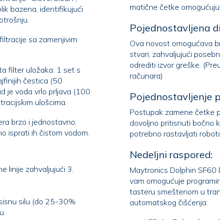
t za njegovo čišćenje, optimizujući vreme i potrošnju.
Pojednostavljena d
iltracije sa zamenjivim
Ova novost omogućava brz
stvari, zahvaljujući posebnoj dijagnostičkoj olovci, moguće je brzo i i
odrediti izvor greške. (Preuzimanje podat
 filter uložaka: 1 set s
računara)
Pojednostavljenje 
ltracijskim ulošcima.
Postupak zamene četke po
ra brzo i jednostavno.
dovoljno pritisnuti bočno kućište, u visini valjka, da ga izvučete. Više nije
še, zapravo je dovoljno isprati ih čistom vodom.
potrebno rastavljati robot
Nedeljni raspored:
 linije zahvaljujući 3.
Maytronics Dolphin SF60 D
vam omogućuje programiranje rada robota u zadanim danima. Z
tasteru smeštenom u transfor
isnu silu (do 25-30%
automatskog čišćenja:
otrošnju.