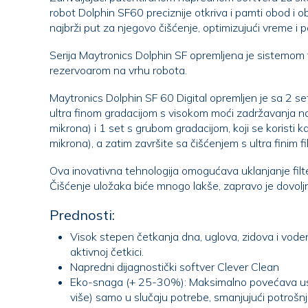
robot Dolphin SF60 preciznije otkriva i pamti obod i oblik bazena, identifikujući
najbrži pu
Serija Maytronics Dolphin SF opremljena je sistemom f
rezervoarom na vrhu robota.
Maytronics Dolphin SF 60 Digital opremljen je sa 2 seta
ultra finom gradacijom s visokom moći zadržavanja najfinijih čestica (50
mikrona) i 1 set s grubom gradacijom, koji se koristi kad je voda vrlo prljava (100
mikrona), a zatim završite sa čišćenjem s ultra finim fi
Ova inovativna tehnologija omogućava uklanjanje filte
Čišćenje uložaka biće mnogo lak
Prednosti:
Visok stepen četkanja dna, uglova, zidova i vodene
aktivnoj četkici.
Napredni dijagnostički softver Clever Clean
Eko-snaga (+ 25-30%): Maksimalno povećava us
više) samo u slučaju potrebe, smanjujući p