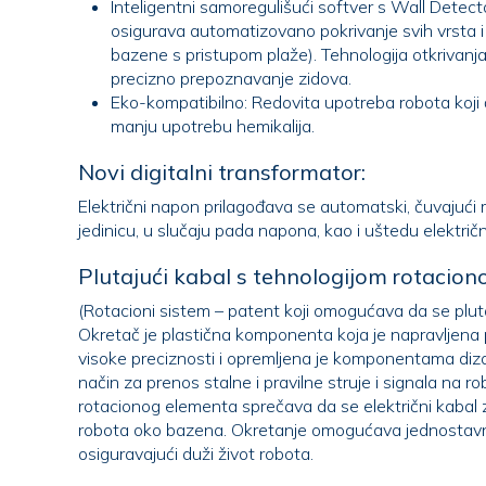
Inteligentni samoregulišući softver s Wall Detect
osigurava automatizovano pokrivanje svih vrsta i oblika bazena (uključujući
bazene s pristupom plaže). Tehnologija otkrivanja zidova omo
precizno prepoznavanje zidova.
Eko-kompatibilno: Redovita upotreba robota koj
manju upotrebu hemikalija.
Novi digitalni transformator:
Električni napon prilagođava se automatski, čuvajući 
jedinicu, u slučaju pada napona, kao i 
Plutajući kabal s tehnologijom rotacion
(Rotacioni sistem – patent koji omogućava da se pluta
Okretač je plastična komponenta koja je napravljena postupkom modeliranja
visoke preciznosti i opremljena je komponentama dizajniranim 
način za prenos stalne i pravilne struje i signala na r
rotacionog elementa sprečava da se električni kabal zaplete prilikom kretanja
robota oko bazena. Okretanje omogućava jednostavno održavanje kabla,
osiguravajući duži život robota.