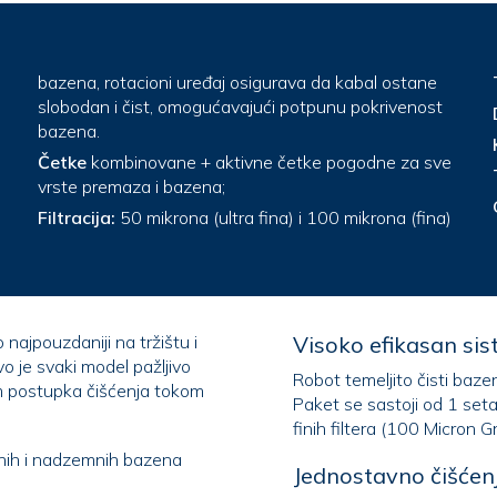
bazena, rotacioni uređaj osigurava da kabal ostane
slobodan i čist, omogućavajući potpunu pokrivenost
bazena.
Četke
kombinovane + aktivne četke pogodne za sve
vrste premaza i bazena;
Filtracija:
50 mikrona (ultra fina) i 100 mikrona (fina)
najpouzdaniji na tržištu i
Visoko efikasan sist
Robot temeljito čisti baze
Paket se sastoji od 1 seta ultra finih filtera (50 Micron Gradacija) i 1 kompl
finih filtera (100 Micron G
mnih i nadzemnih bazena
Jednostavno čišćenje