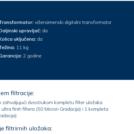
Transformator:
višenamenski digitalni transformator
Daljinski upravljač:
da
Kolica uključena:
da
Težina:
11 kg
Garancija:
2 godine
em filtracije:
n zahvaljujući dvostrukom kompletu filter uložaka.
eta
radacija)
 filtrirnih uložaka: