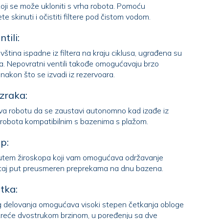
 koji se može ukloniti s vrha robota. Pomoću
jednostavnog ”Klika” možete skinuti i očistiti filtere pod čistom vodom.
tili:
avština ispadne iz filtera na kraju ciklusa, ugrađena su
pražnjenje vode iz robota, nakon što se izvadi iz rezervoara.
zraka:
a robotu da se zaustavi autonomno kad izađe iz
vode. Ova tehnologija čini robota kompatibilnim s bazenima s plažom.
p:
 putem žiroskopa koji vam omogućava održavanje
ravnog puta čak i kada je taj put preusmeren preprekama na dnu bazena.
tka:
og delovanja omogućava visoki stepen četkanja obloge