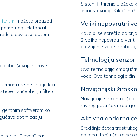
Sistem filtriranja uložaka
.
-it.html
možete preuzeti
Veliki nepovratni ven
u pametnog telefona ili
Kako bi se sprečilo da prlj
2 velika nepovratna ventila. Nepovratni ventili takođe omogućavaju brzo
Tehnologija senzor 
je poboljšavaju njihove
Ova tehnologija omogućav
istemom usisne snage koji
Navigacijski žirosko
Navigacija se kontroliše
ligentnim softverom koji
Aktivna dodatna če
Središnja četka trostruk
bazena. Treća četka se okreće dvostrukom brzinom, u poređenju sa dve
niranje “CleverClean”,