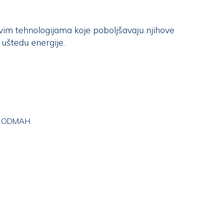
ovim tehnologijama koje poboljšavaju njihove
 uštedu energije.
A ODMAH