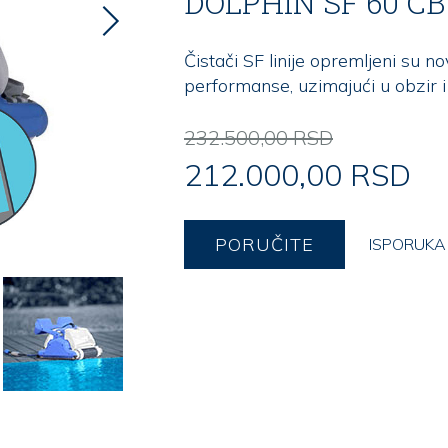
DOLPHIN SF 60 CB
Čistači SF linije opremljeni su n
performanse, uzimajući u obzir i
232.500,00 RSD
212.000,00 RSD
PORUČITE
ISPORUK