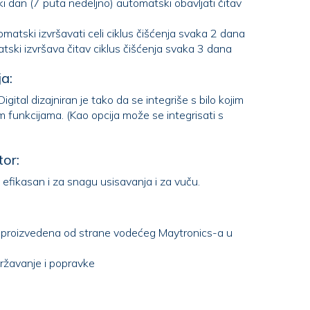
i dan (7 puta nedeljno) automatski obavljati čitav
matski izvršavati celi ciklus čišćenja svaka 2 dana
ski izvršava čitav ciklus čišćenja svaka 3 dana
a:
ital dizajniran je tako da se integriše s bilo kojim
or:
e efikasan i za snagu usisavanja i za vuču.
 proizvedena od strane vodećeg Maytronics-a u
ržavanje i popravke