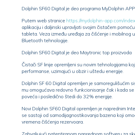
Dolphin SF60 Digital je deo programa MyDolphin APP
Putem web stranice
https://mydolphin-app.com/index
aplikaciju i daljinski upravljati svojim čistačem pomoć
tableta. Veza između uređaja za čišćenje i mobilnog uređaja odvija se putem
Bluetooth tehnologije.
Dolphin SF60 Digital je deo Maytronic top proizvoda
Čistači SF linije opremljeni su novim tehnologijama ko
performanse, uzimajući u obzir i uštedu energije.
Dolphin SF 60 Digital opremljen je samoregulišućim s
mu omogućava redovno funkcionisanje čak i kada se stepen začepljenja filtera
poveća i posledično štedi do 32% energije.
Novi Dolphin SF60 Digital opremljen je naprednim Inte
se sastoji od samodijagnostikovanja bazena koji omogućava optimizaciju
vremena čišćenja rezervoara.
Zahvaljujući patentiranom naprednom softveru za ske