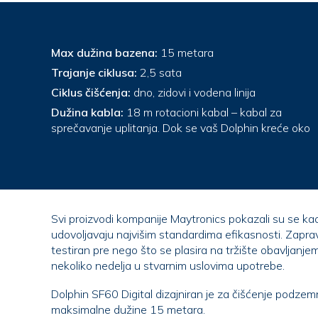
Max dužina bazena:
15 metara
Trajanje ciklusa:
2,5 sata
Ciklus čišćenja:
dno, zidovi i vodena linija
Dužina kabla:
18 m rotacioni kabal – kabal za
sprečavanje uplitanja. Dok se vaš Dolphin kreće oko
Svi proizvodi kompanije Maytronics pokazali su se kao 
udovoljavaju najvišim standardima efikasnosti. Zapravo je svaki model pažljivo
testiran pre nego što se plasira na tržište obavljanjem postupka čišćenja tokom
nekoliko nedelja u stvarnim uslovima upotrebe.
Dolphin SF60 Digital dizajniran je za čišćenje podze
maksimalne dužine 15 metara.