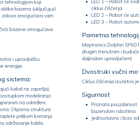
LED 1 – Robot će svak
or tehnologijom koji
ciklus čišćenja
LED 2 – Robot će auto
gućava vam
LED 3 – Robot automat
i čisti bazene omogućava
Pametna tehnologij
Maytronics Dolphin SF60 Dig
drugim trenutnim i budućim funkcijama. (Kao opcija može se integrisati s
daljinskim upravljačem)
motor i upravljačku
uštedu električne energije.
Dvostruki vučni mot
og sistema:
Ciklus čišćenja izuzetno j
jući kabal ne zapetlja).
Sigurnost
na određeni
Priznata pouzdanost,
obota. Otporna struktura
bazenskim robotima
Jednostavno i brzo od