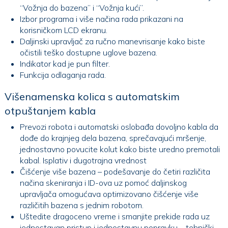
“Vožnja do bazena” i “Vožnja kući”.
Izbor programa i više načina rada prikazani na
korisničkom LCD ekranu.
Daljinski upravljač za ručno manevrisanje kako biste
očistili teško dostupne uglove bazena.
Indikator kad je pun filter.
Funkcija odlaganja rada.
Višenamenska kolica s automatskim
otpuštanjem kabla
Prevozi robota i automatski oslobađa dovoljno kabla da
dođe do krajnjeg dela bazena, sprečavajući mršenje,
jednostavno povucite kolut kako biste uredno premotali
kabal. Isplativ i dugotrajna vrednost
Čišćenje više bazena – podešavanje do četiri različita
načina skeniranja i ID-ova uz pomoć daljinskog
upravljača omogućava optimizovano čišćenje više
različitih bazena s jednim robotom.
Uštedite dragoceno vreme i smanjite prekide rada uz
jednostavan pristup i jednostavnu popravku – tehnički