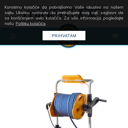
Koristimo kolačiće da poboljšamo Vaše iskustvo na našem
sajtu. Ukoliko nastavite da pretražujete ovaj sajt, saglasni ste
sa korišćenjem web kolačića. Za više informacija pogledajte
našu
Politiku kolačića
.
PRIHVATAM