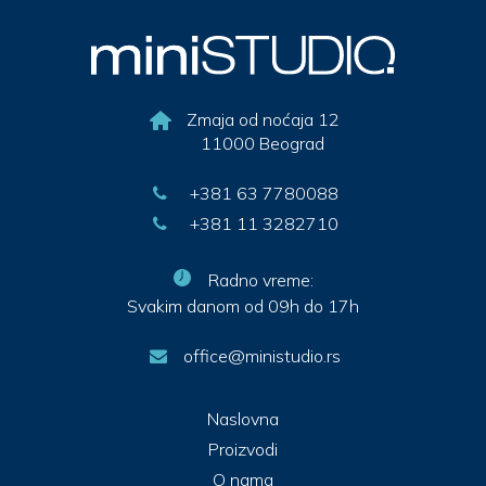
Zmaja od noćaja 12
11000 Beograd
+381 63 7780088
+381 11 3282710
Radno vreme:
Svakim danom od 09h do 17h
office@ministudio.rs
Naslovna
Proizvodi
O nama