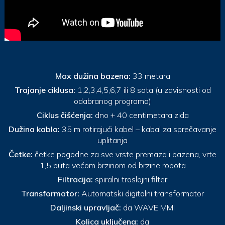
Max dužina bazena:
33 metara
Trajanje ciklusa:
1,2,3,4,5,6,7 ili 8 sata (u zavisnosti od
odabranog programa)
Ciklus čišćenja:
dno + 40 centimetara zida
Dužina kabla:
35 m rotirajući kabel – kabal za sprečavanje
uplitanja
Četke:
četke pogodne za sve vrste premaza i bazena, vrte
1,5 puta većom brzinom od brzine robota
Filtracija:
spiralni troslojni filter
Transformator:
Automatski digitalni transformator
Daljinski upravljač:
da WAVE MMI
Kolica uključena:
da