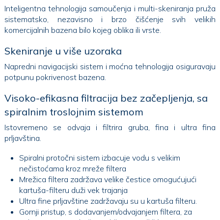
Inteligentna tehnologija samoučenja i multi-skeniranja pruža
sistematsko, nezavisno i brzo čišćenje svih velikih
komercijalnih bazena bilo kojeg oblika ili vrste.
Skeniranje u više uzoraka
Napredni navigacijski sistem i moćna tehnologija osiguravaju
potpunu pokrivenost bazena.
Visoko-efikasna filtracija bez začepljenja, sa
spiralnim troslojnim sistemom
Istovremeno se odvaja i filtrira gruba, fina i ultra fina
prljavština.
Spiralni protočni sistem izbacuje vodu s velikim
nečistoćama kroz mreže filtera
Mrežica filtera zadržava velike čestice omogućujući
kartuša-filteru duži vek trajanja
Ultra fine prljavštine zadržavaju su u kartuša filteru.
Gornji pristup, s dodavanjem/odvajanjem filtera, za